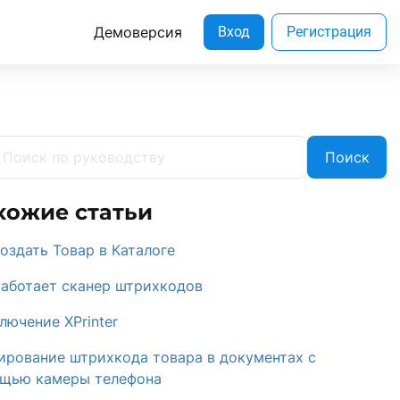
Демоверсия
Вход
Регистрация
Поиск
хожие статьи
создать Товар в Каталоге
работает сканер штрихкодов
лючение XPrinter
ирование штрихкода товара в документах с
щью камеры телефона