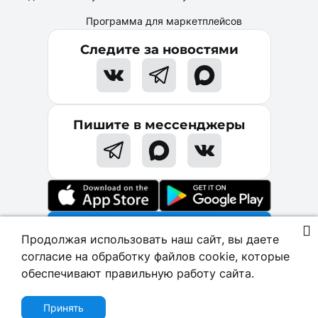
Программа для маркетплейсов
Следите за новостями
Пишите в мессенджеры
Начать бесплатно
Продолжая использовать наш сайт, вы даете
согласие на обработку файлов cookie, которые
обеспечивают правильную работу сайта.
© 2017-2026 МойБизнес2, ООО "Программное
обеспечение". В реестре Российского ПО
№19215
.
Политика конфиденциальности
Принять