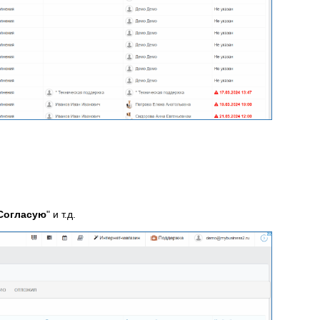
Согласую
" и т.д.