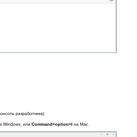
консоль разработчика).
а Windows, или
Command+option+I
на Mac.