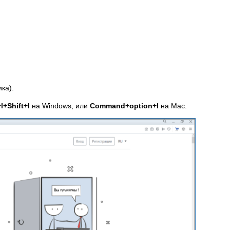
ка).
rl+Shift+I
на Windows, или
Command+option+I
на Mac.